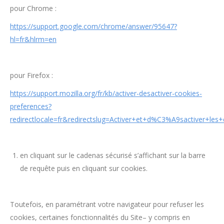
pour Chrome :
https://support.google.com/chrome/answer/95647?
hl=fr&hlrm=en
pour Firefox :
https://support.mozilla.org/fr/kb/activer-desactiver-cookies-
preferences?
redirectlocale=fr&redirectslug=Activer+et+d%C3%A9sactiver+les+
en cliquant sur le cadenas sécurisé s’affichant sur la barre
de requête puis en cliquant sur cookies.
Toutefois, en paramétrant votre navigateur pour refuser les
cookies, certaines fonctionnalités du Site– y compris en